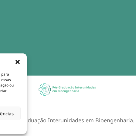
s para
a essas
gação ou
etar
rências
de Pós-Graduação Interunidades em Bioengenharia. T