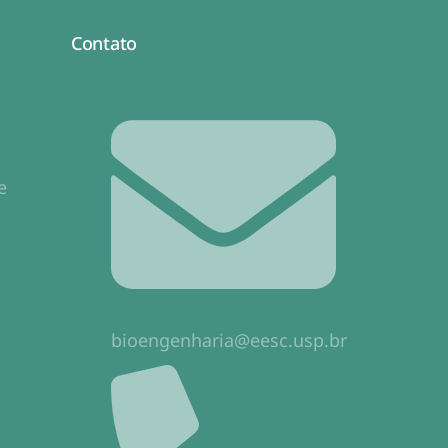
Contato
e
bioengenharia@eesc.usp.br