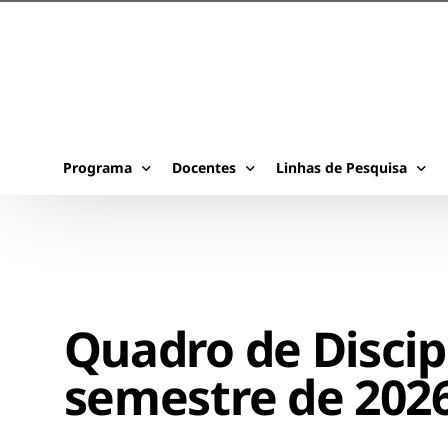
Programa
Docentes
Linhas de Pesquisa
Sobre
Corpo docente
Biomateriais
Coordenação
Credenciamento
Biomecânica
Secretaria
Tecnologia em Saúde
Quadro de Discipl
Normas
semestre de 202
Disciplinas