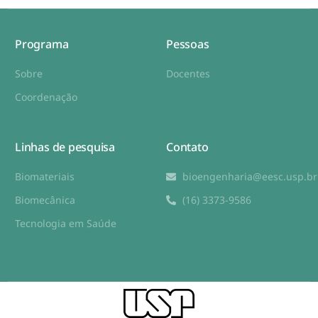
Programa
Pessoas
Sobre
Docentes
Coordenação
Linhas de pesquisa
Contato
Biomateriais
bioengenharia@eesc.usp.br
Biomecânica
(16) 3373-9586
Tecnologia em Saúde