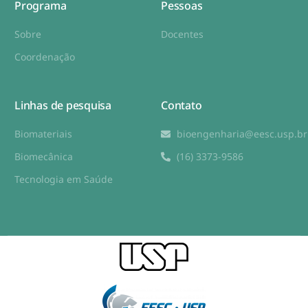
Programa
Pessoas
Sobre
Docentes
Coordenação
Linhas de pesquisa
Contato
Biomateriais
bioengenharia@eesc.usp.br
Biomecânica
(16) 3373-9586
Tecnologia em Saúde