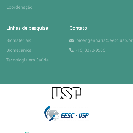
Coordenação
Linhas de pesquisa
Contato
Biomateriais
bioengenharia@eesc.usp.br
Biomecânica
(16) 3373-9586
Tecnologia em Saúde