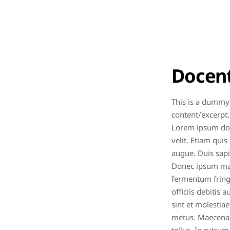
Docen
This is a dummy 
content/excerpt.
Lorem ipsum dolo
velit. Etiam qui
augue. Duis sapi
Donec ipsum mass
fermentum fringi
officiis debitis
sint et molestia
metus. Maecenas l