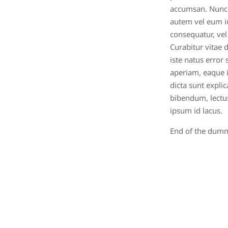
accumsan. Nunc t
autem vel eum iu
consequatur, vel
Curabitur vitae
iste natus erro
aperiam, eaque ip
dicta sunt expli
bibendum, lectus
ipsum id lacus.
End of the dumm