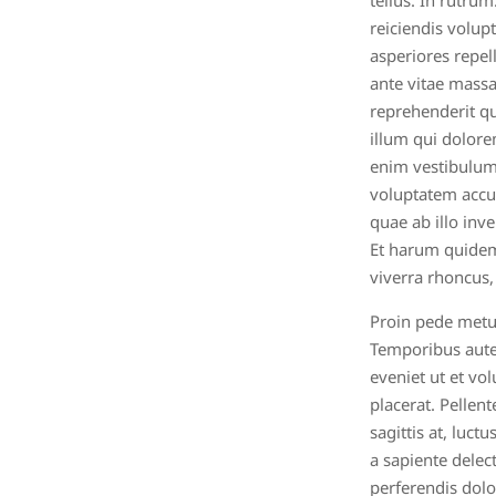
tellus. In rutru
reiciendis volup
asperiores repel
ante vitae massa
reprehenderit qu
illum qui dolore
enim vestibulum 
voluptatem accu
quae ab illo inve
Et harum quidem 
viverra rhoncus, 
Proin pede metus
Temporibus autem
eveniet ut et vo
placerat. Pellen
sagittis at, luct
a sapiente delec
perferendis dolo